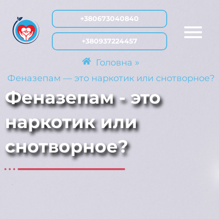
Перейти
+380673040840
к
содержимому
+380937224457
»
Головна
Феназепам — это наркотик или снотворное?
Феназепам - это
наркотик или
снотворное?