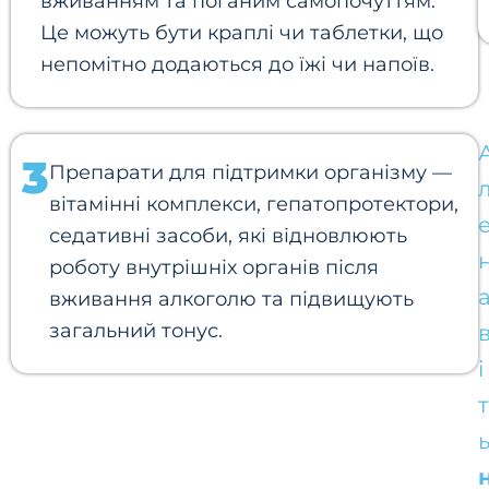
вживанням та поганим самопочуттям.
Це можуть бути краплі чи таблетки, що
непомітно додаються до їжі чи напоїв.
3
Препарати для підтримки організму —
вітамінні комплекси, гепатопротектори,
седативні засоби, які відновлюють
роботу внутрішніх органів після
вживання алкоголю та підвищують
загальний тонус.
і
т