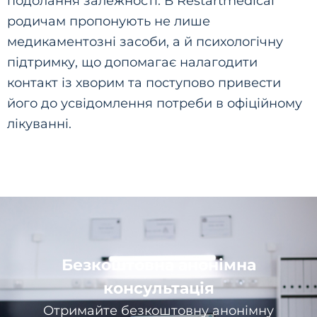
подолання залежності. В Restartmedical
родичам пропонують не лише
медикаментозні засоби, а й психологічну
підтримку, що допомагає налагодити
контакт із хворим та поступово привести
його до усвідомлення потреби в офіційному
лікуванні.
Безкоштовна анонімна
консультація
Отримайте безкоштовну анонімну