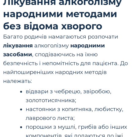
Лікування алкоголізму
народними методами
без відома хворого
Багато родичів намагаються розпочати
лікування
алкоголізму
народними
засобами
, сподіваючись на їхню
безпечність і непомітність для пацієнта. До
найпоширеніших народних методів
належать:
відвари з чебрецю, звіробою,
золототисячника;
настоянки з копитняка, любистку,
лаврового листа;
порошки з мушлі, грибів або інших
компонентів, які додаються до їжі.