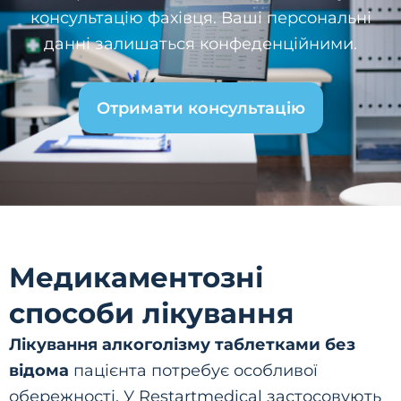
консультацію фахівця. Ваші персональні
данні залишаться конфеденційними.
Отримати консультацію
Медикаментозні
способи лікування
Лікування алкоголізму таблетками без
відома
пацієнта потребує особливої
обережності. У Restartmedical застосовують