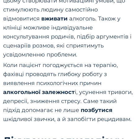
цьому створювати мотиваційні умови, що
стимулюють людину самостійно
відмовитися
вживати
алкоголь. Також у
клініці можливе індивідуальне
консультування родичів, підбір аргументів і
сценаріїв розмов, які сприятимуть
усвідомленню проблеми.
Коли пацієнт погоджується на терапію,
фахівці проводять глибоку роботу з
виявлення психологічних причин
алкогольної залежност
і, усунення тривоги,
депресії, зниження стресу. Саме такий
підхід допомагає не лише
позбутися
шкідливої звички, а й запобігти рецидивам.