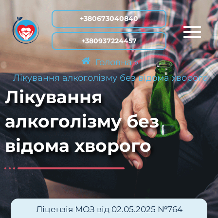
Перейти
+380673040840
до
вмісту
+380937224457
»
Головна
Лікування алкоголізму без відома хворого
Лікування
алкоголізму без
відома хворого
Ліцензія МОЗ від 02.05.2025 №764