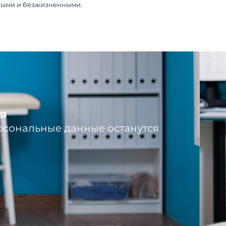
нными и безжизненными.
я
рсональные данные останутся