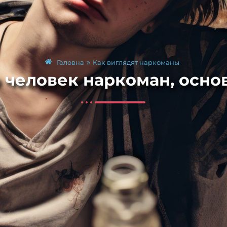
»
Головна
Как виглядят наркоманы
то человек наркоман, осн