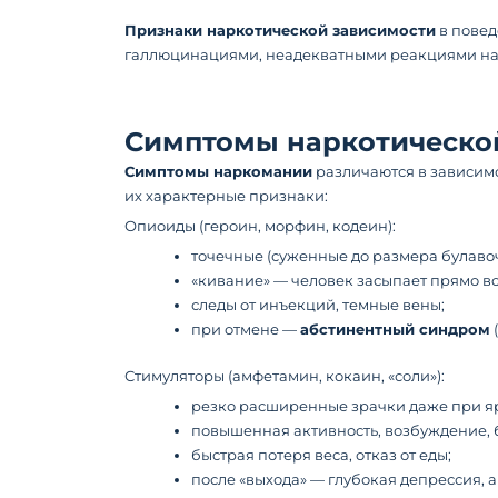
Признаки наркотической зависимости
в повед
галлюцинациями, неадекватными реакциями на о
Симптомы наркотической
Симптомы наркомании
различаются в зависимо
их характерные признаки:
Опиоиды (героин, морфин, кодеин):
точечные (суженные до размера булаво
«кивание» — человек засыпает прямо во
следы от инъекций, темные вены;
при отмене —
абстинентный синдром
Стимуляторы (амфетамин, кокаин, «соли»):
резко расширенные зрачки даже при я
повышенная активность, возбуждение, б
быстрая потеря веса, отказ от еды;
после «выхода» — глубокая депрессия, 