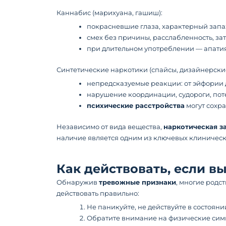
Каннабис (марихуана, гашиш):
покрасневшие глаза, характерный запа
смех без причины, расслабленность, за
при длительном употреблении — апатия
Синтетические наркотики (спайсы, дизайнерские
непредсказуемые реакции: от эйфории д
нарушение координации, судороги, пот
психические расстройства
могут сохра
Независимо от вида вещества,
наркотическая з
наличие является одним из ключевых клиническ
Как действовать, если в
Обнаружив
тревожные признаки
, многие родс
действовать правильно:
Не паникуйте, не действуйте в состоян
Обратите внимание на физические симпт