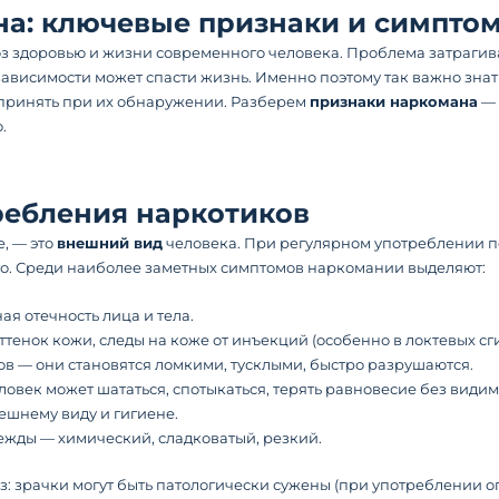
на: ключевые признаки и симпто
 здоровью и жизни современного человека. Проблема затрагивае
ависимости может спасти жизнь. Именно поэтому так важно знат
дпринять при их обнаружении. Разберем
признаки наркомана
— 
.
ребления наркотиков
, — это
внешний вид
человека. При регулярном употреблении п
ого. Среди наиболее заметных симптомов наркомании выделяют:
ая отечность лица и тела.
тенок кожи, следы на коже от инъекций (особенно в локтевых сги
бов — они становятся ломкими, тусклыми, быстро разрушаются.
век может шататься, спотыкаться, терять равновесие без види
ешнему виду и гигиене.
ежды — химический, сладковатый, резкий.
аз: зрачки могут быть патологически сужены (при употреблении