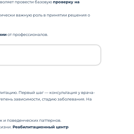
озволяет провести базовую
проверку на
итически важную роль в принятии решения о
нии
от профессионалов.
тацию. Первый шаг — консультация у врача-
тепень зависимости, стадию заболевания. На
к и поведенческих паттернов.
жизни.
Реабилитационный центр