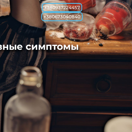
+380937224457
+380673040840
овные симптомы