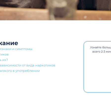
жание
Узнайте больш
изнаки и симптомы
всего 2-3 ми
тиков
ь их?
зависимости от вида наркотиков
близкого в употреблении