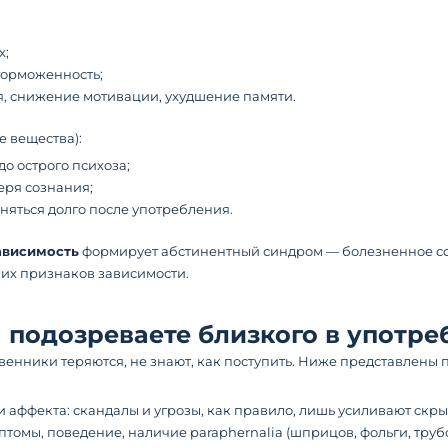
х;
торможенность;
, снижение мотивации, ухудшение памяти.
 вещества):
о острого психоза;
еря сознания;
няться долго после употребления.
ависимость
формирует абстинентный синдром — болезненное сос
их признаков зависимости.
ы подозреваете близкого в употр
твенники теряются, не знают, как поступить. Ниже представлены
ии аффекта: скандалы и угрозы, как правило, лишь усиливают скр
омы, поведение, наличие paraphernalia (шприцов, фольги, трубо