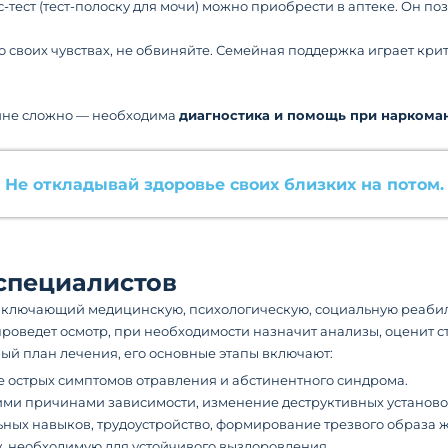
с-тест (тест-полоску для мочи) можно приобрести в аптеке. Он п
о своих чувствах, не обвиняйте. Семейная поддержка играет кр
айне сложно — необходима
диагностика и помощь при наркома
Не откладывай здоровье своих близких на потом.
специалистов
ключающий медицинскую, психологическую, социальную реабили
проведет осмотр, при необходимости назначит анализы, оценит с
ый план лечения, его основные этапы включают:
 острых симптомов отравления и абстинентного синдрома.
ими причинами зависимости, изменение деструктивных установо
ных навыков, трудоустройство, формирование трезвого образа 
, необходимую для устойчивого выздоровления.