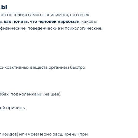
мы
т не только самого зависимого, но и всех
ь,
как понять, что человек наркоман
, каковы
физические, поведенческие и психологические,
сихоактивных веществ организм быстро
бах, под коленками, на шее).
мой причины.
 опиоидов) или чрезмерно расширены (при