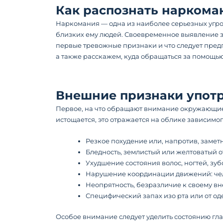
Как распознать наркома
Наркомания — одна из наиболее серьезных угроз
близких ему людей. Своевременное выявление з
первые тревожные признаки и что следует пре
а также расскажем, куда обращаться за помощью
Внешние признаки упот
Первое, на что обращают внимание окружающие
истощается, это отражается на облике зависим
Резкое похудение или, напротив, заметн
Бледность, землистый или желтоватый от
Ухудшение состояния волос, ногтей, зу
Нарушение координации движений: чело
Неопрятность, безразличие к своему вн
Специфический запах изо рта или от од
Особое внимание следует уделить состоянию гл