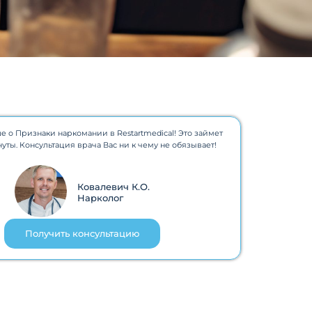
е о Признаки наркомании в Restartmedical! Это займет
нуты. Консультация врача Вас ни к чему не обязывает!
Ковалевич К.О.
Нарколог
Получить консультацию