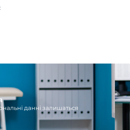
:
я
ональні данні залишаться