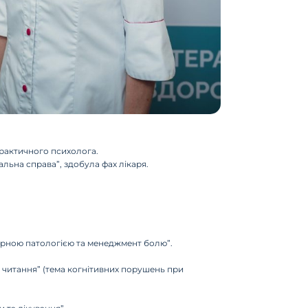
 практичного психолога.
льна справа”, здобула фах лікаря.
лярною патологією та менеджмент болю”.
кі читання” (тема когнітивних порушень при