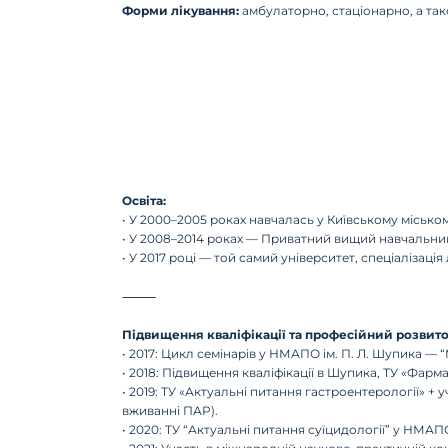
Форми лікування:
амбулаторно, стаціонарно, а та
Освіта:
• У 2000–2005 роках навчалась у Київському міськом
• У 2008–2014 роках — Приватний вищий навчальний 
• У 2017 році — той самий університет, спеціалізація 
⸻
Підвищення кваліфікації та професійний розвито
• 2017: Цикл семінарів у НМАПО ім. П. Л. Шупика 
• 2018: Підвищення кваліфікації в Шупика, ТУ «Фарм
• 2019: ТУ «Актуальні питання гастроентерології» +
вживанні ПАР).
• 2020: ТУ “Актуальні питання суїцидології” у НМА