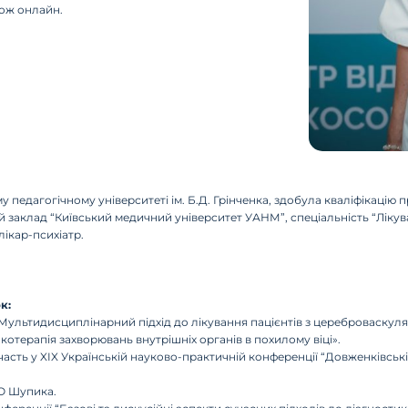
кож онлайн.
у педагогічному університеті ім. Б.Д. Грінченка, здобула кваліфікацію
заклад “Київський медичний університет УАНМ”, спеціальність “Лікува
лікар-психіатр.
к:
— “Мультидисциплінарний підхід до лікування пацієнтів з цереброваску
акотерапія захворювань внутрішніх органів в похилому віці».
 участь у XIX Українській науково-практичній конференції “Довженківсь
ПО Шупика.