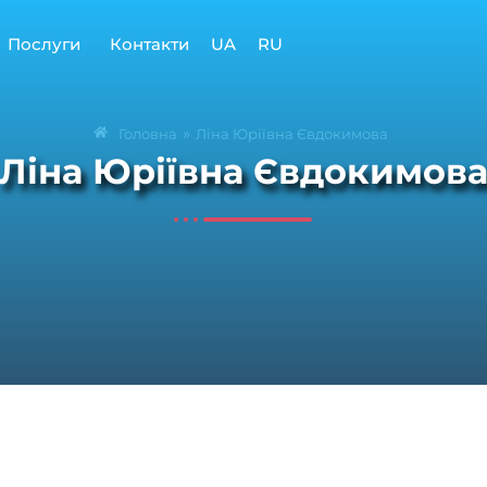
Послуги
Контакти
UA
RU
»
Головна
Ліна Юріївна Євдокимова
Ліна Юріївна Євдокимов