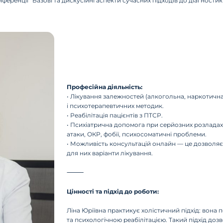
ференції “Базові та дискусійні аспекти сучасних підходів до діагностик
Професійна діяльність:
• Лікування залежностей (алкогольна, наркотична
і психотерапевтичних методик.
• Реабілітація пацієнтів з ПТСР.
• Психіатрична допомога при серйозних розладах: 
атаки, ОКР, фобії, психосоматичні проблеми.
• Можливість консультацій онлайн — це дозволяє о
для них варіанти лікування.
⸻
Цінності та підхід до роботи:
Ліна Юріївна практикує холістичний підхід: вона
та психологічною реабілітацією. Такий підхід до