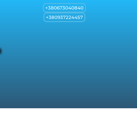
+380673040840
+380937224457
а