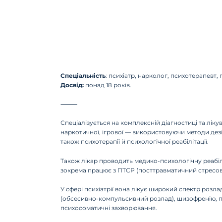
Спеціальність
: психіатр, нарколог, психотерапевт,
Досвід:
понад 18 років.
⸻
Спеціалізується на комплексній діагностиці та лік
наркотичної, ігрової — використовуючи методи дезін
також психотерапії й психологічної реабілітації.
Також лікар проводить медико-психологічну реабіліт
зокрема працює з ПТСР (посттравматичний стресов
У сфері психіатрії вона лікує широкий спектр розлад
(обсесивно-компульсивний розлад), шизофренію, пан
психосоматичні захворювання.