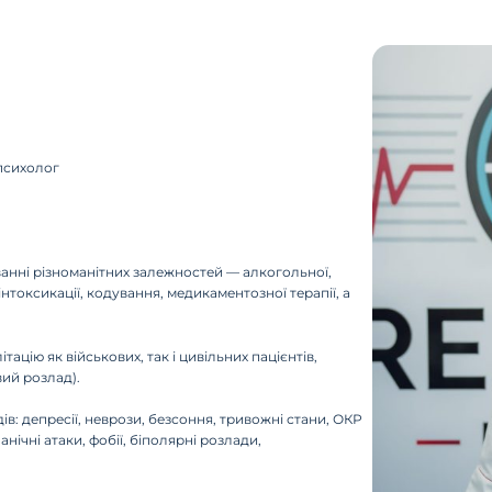
 психолог
уванні різноманітних залежностей — алкогольної,
токсикації, кодування, медикаментозної терапії, а
ацію як військових, так і цивільних пацієнтів,
ий розлад).
ів: депресії, неврози, безсоння, тривожні стани, ОКР
ічні атаки, фобії, біполярні розлади,