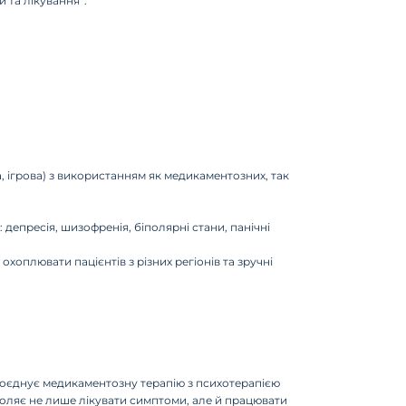
и та лікування”.
, ігрова) з використанням як медикаментозних, так
депресія, шизофренія, біполярні стани, панічні
хоплювати пацієнтів з різних регіонів та зручні
 поєднує медикаментозну терапію з психотерапією
зволяє не лише лікувати симптоми, але й працювати