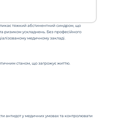
кликає тяжкий абстинентний синдром, що
а ризиком ускладнень. Без професійного
іалізованому медичному закладі.
итичним станом, що загрожує життю.
сти антидот у медичних умовах та контролювати