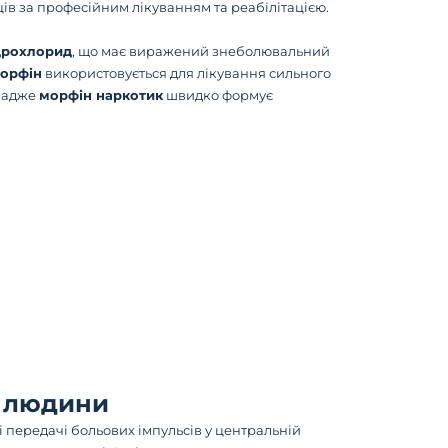
ів за професійним лікуванням та реабілітацією.
дрохлорид
, що має виражений знеболювальний
орфін
використовується для лікування сильного
, адже
морфін наркотик
швидко формує
м людини
 передачі больових імпульсів у центральній