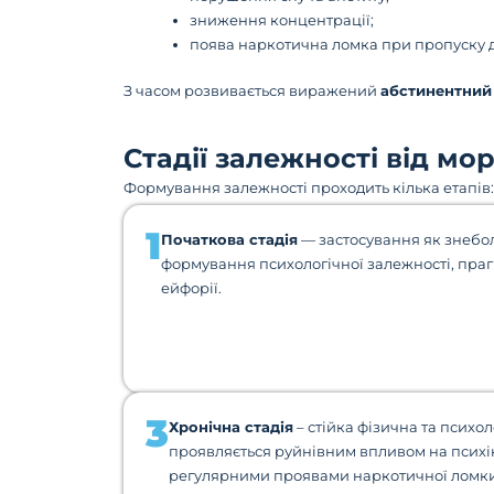
зниження концентрації;
поява наркотична ломка при пропуску 
З часом розвивається виражений
абстинентний
Стадії залежності від мо
Формування залежності проходить кілька етапів:
1
Початкова стадія
— застосування як знебо
формування психологічної залежності, праг
ейфорії.
3
Хронічна стадія
– стійка фізична та психол
проявляється руйнівним впливом на психік
регулярними проявами наркотичної ломки