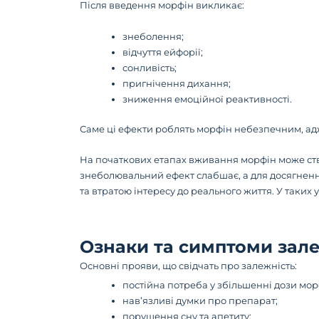
Після введення морфін викликає:
знеболення;
відчуття ейфорії;
сонливість;
пригнічення дихання;
зниження емоційної реактивності.
Саме ці ефекти роблять морфін небезпечним, ад
На початкових етапах вживання морфін може ств
знеболювальний ефект слабшає, а для досягнення
та втратою інтересу до реального життя. У таких
Ознаки та симптоми зале
Основні прояви, що свідчать про залежність:
постійна потреба у збільшенні дози мор
нав’язливі думки про препарат;
порушення сну та апетиту;