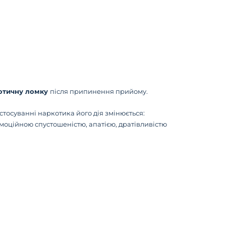
отичну ломку
після припинення прийому.
тосуванні наркотика його дія змінюється:
моційною спустошеністю, апатією, дратівливістю