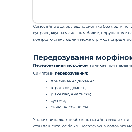
Самостійна відмова від наркотика без медично
супроводжується сильним болем, порушенням се
контролю стан людини може стрімко погіршитися
Передозування морфіном
Передозування морфіном
виникає при перевищ
Симптоми
передозування
:
пригнічення дихання;
втрата свідомості;
різке падіння тиску;
судоми;
синюшність шкіри.
У таких випадках необхідно негайно викликати ш
стан пацієнта, оскільки несвоєчасна допомога мо