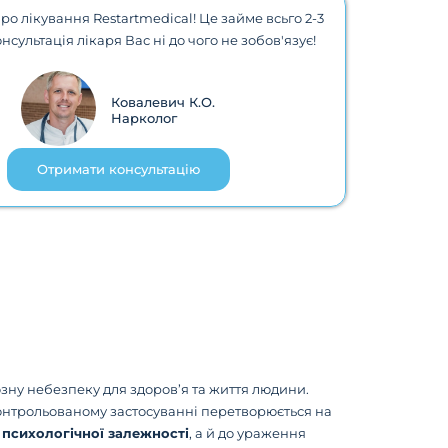
ро лікування Restartmedical! Це займе всьго 2-3
нсультація лікаря Вас ні до чого не зобов'язує!
Ковалевич К.О.
Нарколог
Отримати консультацію
зну небезпеку для здоров’я та життя людини.
контрольованому застосуванні перетворюється на
а психологічної залежності
, а й до ураження