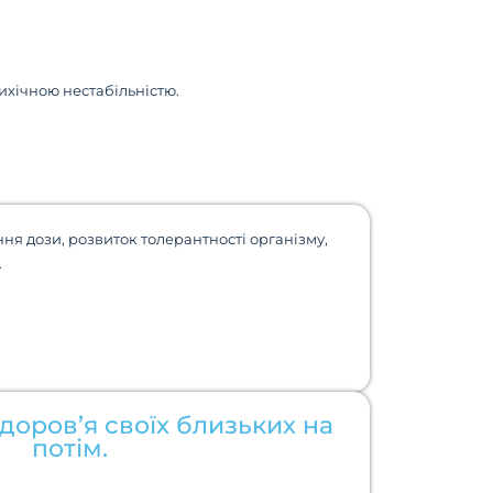
сихічною нестабільністю.
ння дози, розвиток толерантності організму,
.
доров’я своїх близьких на
потім.