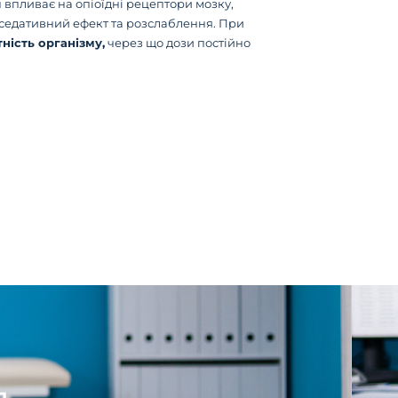
 впливає на опіоїдні рецептори мозку,
седативний ефект та розслаблення. При
ність організму,
через що дози постійно
я