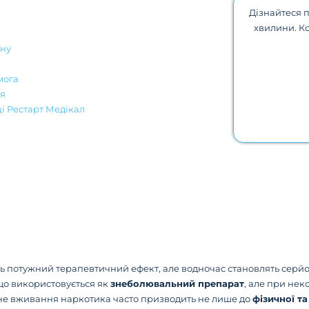
Дізнайтеся п
хвилини. Ко
іну
мога
ія
ці Рестарт Медікал
ть потужний терапевтичний ефект, але водночас становлять серйо
 що використовується як
знеболювальний препарат
, але при не
не вживання наркотика часто призводить не лише до
фізичної т