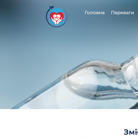
Перейти
до
Головна
Переваги
вмісту
Змі