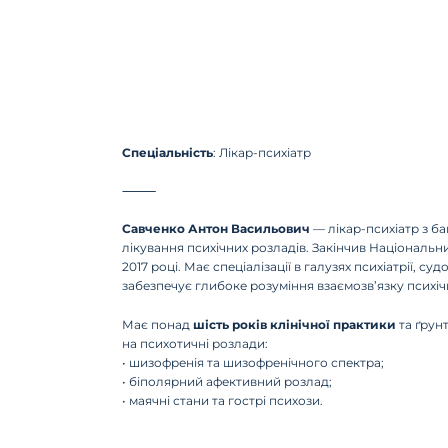
Спеціальність
: Лікар-психіатр
⸻
Савченко Антон Васильович
— лікар-психіатр з ба
лікування психічних розладів. Закінчив Національн
2017 році. Має спеціалізації в галузях психіатрії, су
забезпечує глибоке розуміння взаємозв’язку психіч
Має понад
шість років клінічної практики
та ґрун
на психотичні розлади:
• шизофренія та шизофренічного спектра;
• біполярний афективний розлад;
• маячні стани та гострі психози.