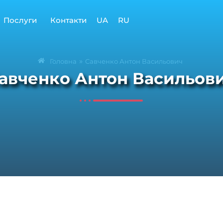
Послуги
Контакти
UA
RU
»
Головна
Савченко Антон Васильович
авченко Антон Васильов