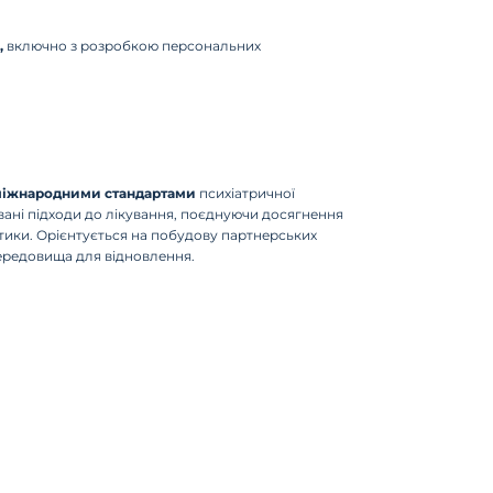
,
включно з розробкою персональних
 міжнародними стандартами
психіатричної
вані підходи до лікування, поєднуючи досягнення
остики. Орієнтується на побудову партнерських
середовища для відновлення.