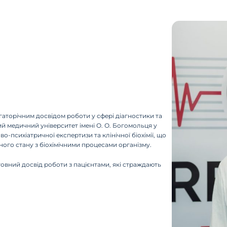
гаторічним досвідом роботи у сфері діагностики та
ий медичний університет імені О. О. Богомольця у
дово-психіатричної експертизи та клінічної біохімії, що
ного стану з біохімічними процесами організму.
товний досвід роботи з пацієнтами, які страждають