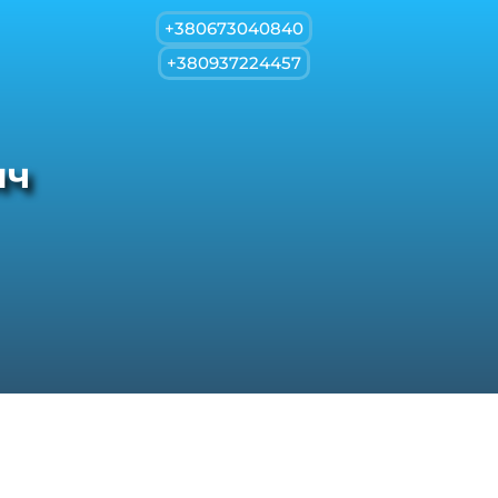
+380673040840
+380937224457
ич