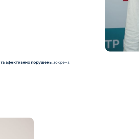
та афективних порушень,
зокрема: