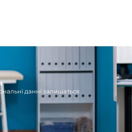
я
ональні данні залишаться