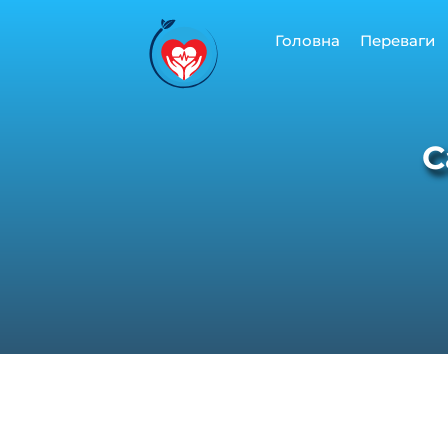
Перейти
до
Головна
Переваги
вмісту
С