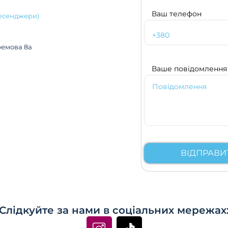
Ваш телефон
месенджери)
ремова 8а
Ваше повідомлення
Слідкуйте за нами в соціальних мережах
I
T