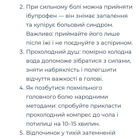
При сильному болі можна прийняти
ібупрофен — він знімає запалення
та купірує больовий синдром.
Важливо: приймайте його лише
після їжі і не поєднуйте з аспірином.
Прохолодний душ: помірно холодна
вода допоможе зібратися з силами,
зняти набряклість і полегшити
відчуття важкості в голові.
Як позбутися похмільного
головного болю народними
методами: спробуйте прикласти
прохолодний компрес до чола і
потилиці на 10–15 хвилин.
Відпочинок у тихій затемненій