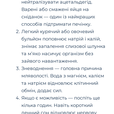
нейтралізувати ацетальдегід.
Варені або смажені яйця на
сніданок — один із найкращих
способів підтримати печінку.
Легкий курячий або овочевий
бульйон поповнює натрій і калій,
знімає запалення слизової шлунка
та м’яко насичує організм без
зайвого навантаження.
Зневоднення — головна причина
мляволості. Вода з магнієм, калієм
та натрієм відновлює клітинний
обмін, додає сил.
Якщо є можливість — поспіть ще
кілька годин. Навіть короткий
денний сон відновлює нервову