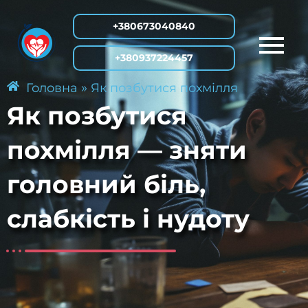
Перейти
+380673040840
до
вмісту
+380937224457
»
Головна
Як позбутися похмілля
Як позбутися
похмілля — зняти
головний біль,
слабкість і нудоту